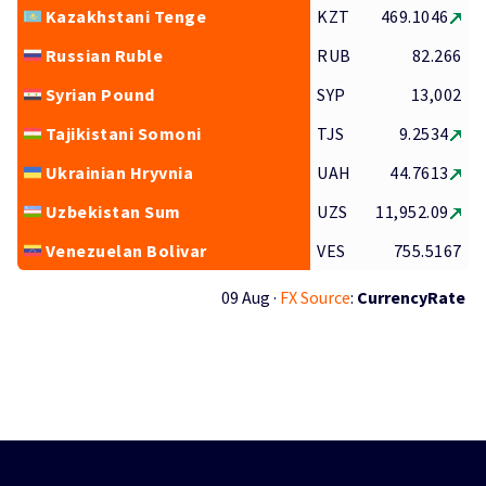
Kazakhstani Tenge
KZT
469.1046
Russian Ruble
RUB
82.266
Syrian Pound
SYP
13,002
Tajikistani Somoni
TJS
9.2534
Ukrainian Hryvnia
UAH
44.7613
Uzbekistan Sum
UZS
11,952.09
Venezuelan Bolivar
VES
755.5167
09 Aug ·
FX Source
:
CurrencyRate