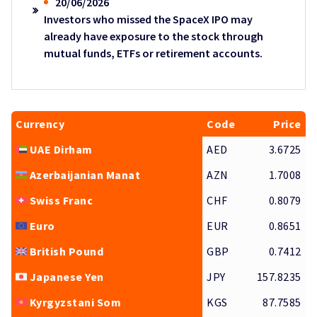
20/06/2026
Investors who missed the SpaceX IPO may
already have exposure to the stock through
mutual funds, ETFs or retirement accounts.
Currency
Code
Price
UAE Dirham
AED
3.6725
Azerbaijanian Manat
AZN
1.7008
Swiss Franc
CHF
0.8079
Euro
EUR
0.8651
British Pound
GBP
0.7412
Japanese Yen
JPY
157.8235
Kyrgyzstani Som
KGS
87.7585