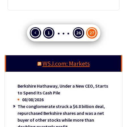
…
Posts
1
26
27
pagination
WSJ.com: Markets
Berkshire Hathaway, Under a New CEO, Starts
to Spend Its Cash Pile
08/08/2026
The conglomerate struck a $6.8 billion deal,
repurchased Berkshire shares and was a net
buyer of other stocks while more than
doubling quarterly profit.