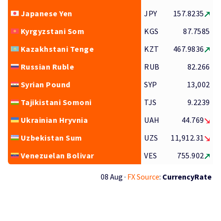
Japanese Yen
JPY
157.8235
Kyrgyzstani Som
KGS
87.7585
Kazakhstani Tenge
KZT
467.9836
Russian Ruble
RUB
82.266
Syrian Pound
SYP
13,002
Tajikistani Somoni
TJS
9.2239
Ukrainian Hryvnia
UAH
44.769
Uzbekistan Sum
UZS
11,912.31
Venezuelan Bolivar
VES
755.902
08 Aug ·
FX Source
:
CurrencyRate