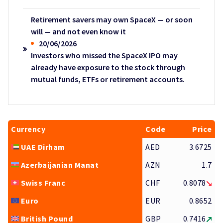
Retirement savers may own SpaceX — or soon
will — and not even know it
20/06/2026
Investors who missed the SpaceX IPO may
already have exposure to the stock through
mutual funds, ETFs or retirement accounts.
Currency
Code
Price
UAE Dirham
AED
3.6725
Azerbaijanian Manat
AZN
1.7
Swiss Franc
CHF
0.8078
Euro
EUR
0.8652
British Pound
GBP
0.7416