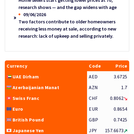
Home sellers start getting lower prices at 70,
research shows — and the gap widens with age
09/06/2026
Two factors contribute to older homeowners
receiving less money at sale, according to new
research: lack of upkeep and selling privately.
Currency
Code
Price
UAE Dirham
AED
3.6725
Azerbaijanian Manat
AZN
1.7
Swiss Franc
CHF
0.8062
Euro
EUR
0.8654
British Pound
GBP
0.7425
Japanese Yen
JPY
157.6673