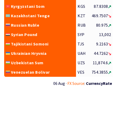
Kyrgyzstani Som
KGS
87.8308
Kazakhstani Tenge
KZT
469.7507
Russian Ruble
RUB
80.975
Syrian Pound
SYP
13,002
Tajikistani Somoni
TJS
9.2163
Ukrainian Hryvnia
UAH
44.7262
Uzbekistan Sum
UZS
11,874.6
Venezuelan Bolivar
VES
754.3855
06 Aug ·
FX Source
:
CurrencyRate