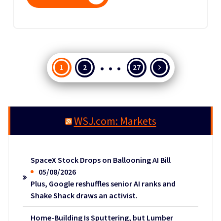
…
Posts
1
2
27
pagination
WSJ.com: Markets
SpaceX Stock Drops on Ballooning AI Bill
05/08/2026
Plus, Google reshuffles senior AI ranks and
Shake Shack draws an activist.
Home-Building Is Sputtering, but Lumber