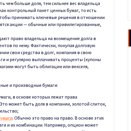
ть чем больше доля, тем сильнее вес владельца
как контрольный пакет ценных бумаг, то есть
 чтобы принимать ключевые решения в отношении
сятся акции — обычные или привилегированные,
ают право владельца на возмещение долга в
нтов по нему. Фактически, покупая долговую
нии свои средства в долг, компания в свою
ьги и регулярно выплачивать проценты (купоны
магами могут быть облигации или векселя,
чные и производные бумаги:
умаги, в основе которых лежат права
Это может быть доля в компании, золотой слиток,
ельство;
бумаги
. Обычно это право на право. В основе этих
аги и их комбинации. Например, опцион может