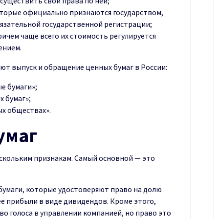
существить свои права по ней;
оторые официально признаются государством,
бязательной государственной регистрации;
ичем чаще всего их стоимость регулируется
ением.
ют выпуск и обращение ценных бумаг в России:
ые бумаги»;
 бумаг»;
х обществах».
умаг
скольким признакам. Самый основной — это
 бумаги, которые удостоверяют право на долю
ее прибыли в виде дивидендов. Кроме этого,
о голоса в управлении компанией, но право это