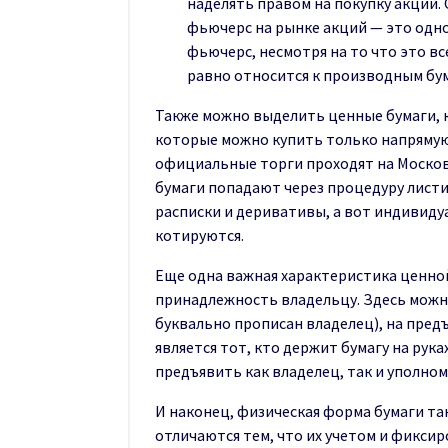
наделять правом на покупку акций.
фьючерс на рынке акций — это одн
фьючерс, несмотря на то что это вс
равно относится к производным бум
Также можно выделить ценные бумаги, 
которые можно купить только напрямую
официальные торги проходят на Москов
бумаги попадают через процедуру листи
расписки и деривативы, а вот индивидуа
котируются.
Еще одна важная характеристика ценной
принадлежность владельцу. Здесь можн
буквально прописан владелец), на пред
является тот, кто держит бумагу на рук
предъявить как владелец, так и уполном
И наконец, физическая форма бумаги т
отличаются тем, что их учетом и фикси