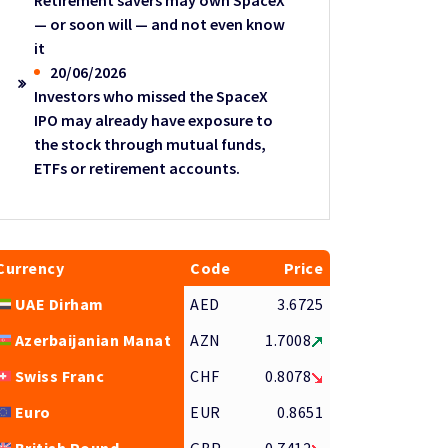
Retirement savers may own SpaceX
— or soon will — and not even know
it
20/06/2026
Investors who missed the SpaceX
IPO may already have exposure to
the stock through mutual funds,
ETFs or retirement accounts.
Currency
Code
Price
UAE Dirham
AED
3.6725
Azerbaijanian Manat
AZN
1.7008
Swiss Franc
CHF
0.8078
Euro
EUR
0.8651