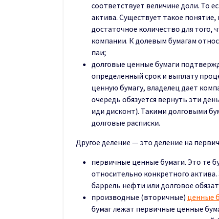
соответствует величине доли. То ес
актива. Существует такое понятие, 
достаточное количество для того,
компании. К долевым бумагам отно
паи;
долговые ценные бумаги подтвержд
определенный срок и выплату проце
ценную бумагу, владелец дает компа
очередь обязуется вернуть эти ден
иди дисконт). Такими долговыми бу
долговые расписки.
Другое деление — это деление на перви
первичные ценные бумаги. Это те б
относительно конкретного актива. 
баррель нефти или долговое обязат
производные (вторичные)
ценные 
бумаг лежат первичные ценные бум