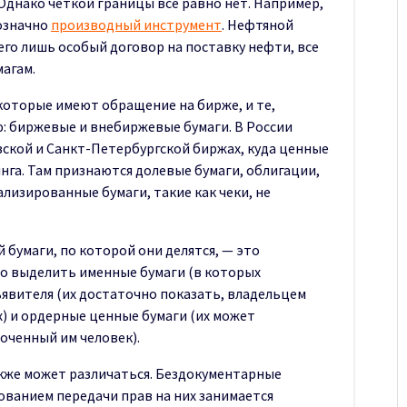
 Однако четкой границы все равно нет. Например,
означно
производный инструмент
. Нефтяной
его лишь особый договор на поставку нефти, все
агам.
которые имеют обращение на бирже, и те,
: биржевые и внебиржевые бумаги. В России
ской и Санкт-Петербургской биржах, куда ценные
нга. Там признаются долевые бумаги, облигации,
лизированные бумаги, такие как чеки, не
 бумаги, по которой они делятся, — это
о выделить именные бумаги (в которых
ъявителя (их достаточно показать, владельцем
ах) и ордерные ценные бумаги (их может
оченный им человек).
акже может различаться. Бездокументарные
рованием передачи прав на них занимается