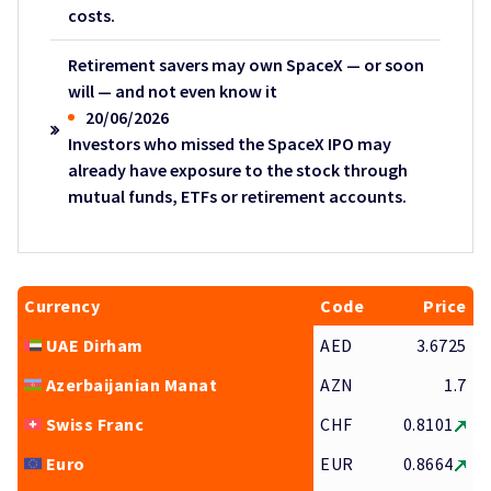
costs.
Retirement savers may own SpaceX — or soon
will — and not even know it
20/06/2026
Investors who missed the SpaceX IPO may
already have exposure to the stock through
mutual funds, ETFs or retirement accounts.
Currency
Code
Price
UAE Dirham
AED
3.6725
Azerbaijanian Manat
AZN
1.7
Swiss Franc
CHF
0.8101
Euro
EUR
0.8664