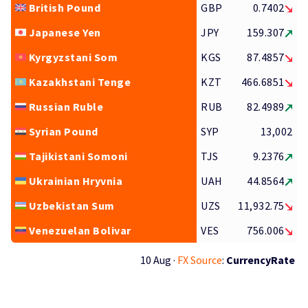
British Pound
GBP
0.7402
Japanese Yen
JPY
159.307
Kyrgyzstani Som
KGS
87.4857
Kazakhstani Tenge
KZT
466.6851
Russian Ruble
RUB
82.4989
Syrian Pound
SYP
13,002
Tajikistani Somoni
TJS
9.2376
Ukrainian Hryvnia
UAH
44.8564
Uzbekistan Sum
UZS
11,932.75
Venezuelan Bolivar
VES
756.006
10 Aug ·
FX Source
:
CurrencyRate