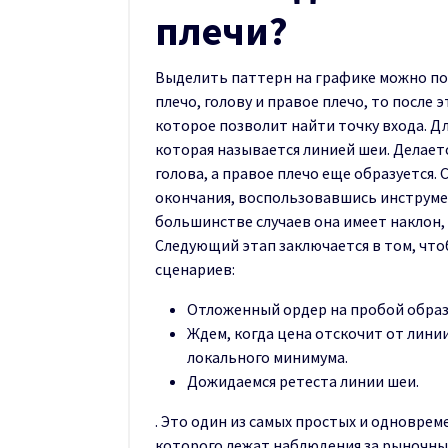
плечи?
Выделить паттерн на графике можно по
плечо, голову и правое плечо, то после
которое позволит найти точку входа. Д
которая называется линией шеи. Делаетс
голова, а правое плечо еще образуется. 
окончания, воспользовавшись инструме
большинстве случаев она имеет наклон,
Следующий этап заключается в том, что
сценариев:
Отложенный ордер на пробой образо
Ждем, когда цена отскочит от лини
локального минимума.
Дожидаемся ретеста линии шеи.
. Это один из самых простых и одновре
которого лежат наблюдения за рыночн