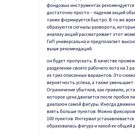
фондовых инструментах рекомендуется 
достаточно просто – падения акций об
также формируется быстро. В то же вре
образуются сигналы разворота, которы
анализу акций рассматривает этот моме
ГиП универсальна и предполагает высок
выше рекомендаций.
он будет пропускать. В качестве пром
разделение своего рабочего лота на 3 р
из трех описанных вариантов. Это сниж
вероятность успеха, а также уменьшает
Ограничение убытков, как правило, уста
которое цена двигается после пробоя л
диапазон самой фигуры. Иногда движен
взять больше пунктов. Можно фиксирова
100 пунктов. Интервал устанавливается 
образовалась фигура и какой ее общий 