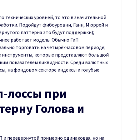
ло технических уровней, то это в значительной
аботки. Подойдут фибоуровни, Ганн, Мюррей и
ёрнутого паттерна это будут поддержки);
чнее работает модель. Обычно ГиП
мально торговать на четырёхчасовом периоде;
е инструменты, которые представляют большой
оким показателем ликвидности. Среди валютных
сы, на фондовом секторе индексы и голубые
п-лоссы при
терну Голова и
 и перевернутой примерно одинаковая, но на