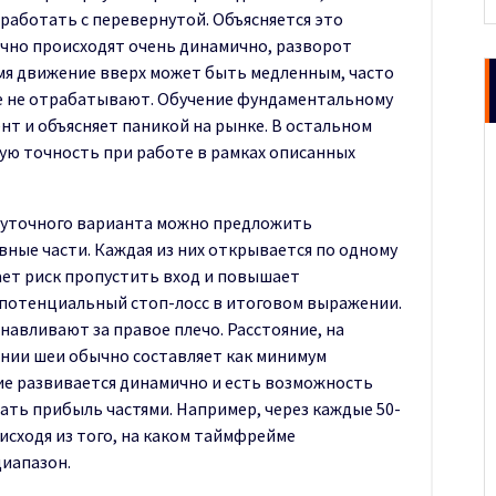
работать с перевернутой. Объясняется это
ычно происходят очень динамично, разворот
мя движение вверх может быть медленным, часто
е не отрабатывают. Обучение фундаментальному
нт и объясняет паникой на рынке. В остальном
ую точность при работе в рамках описанных
ежуточного варианта можно предложить
авные части. Каждая из них открывается по одному
ает риск пропустить вход и повышает
 потенциальный стоп-лосс в итоговом выражении.
навливают за правое плечо. Расстояние, на
инии шеи обычно составляет как минимум
ие развивается динамично и есть возможность
ть прибыль частями. Например, через каждые 50-
исходя из того, на каком таймфрейме
диапазон.