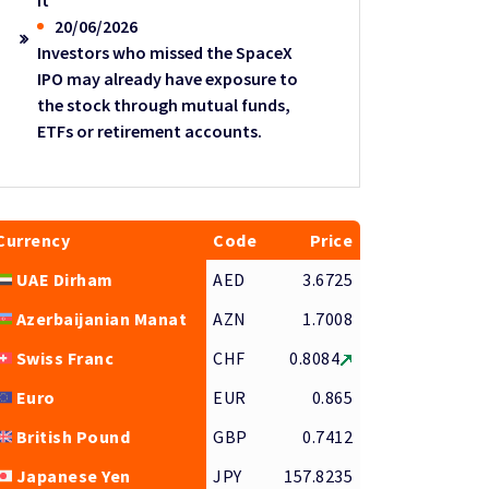
it
20/06/2026
Investors who missed the SpaceX
IPO may already have exposure to
the stock through mutual funds,
ETFs or retirement accounts.
Currency
Code
Price
UAE Dirham
AED
3.6725
Azerbaijanian Manat
AZN
1.7008
Swiss Franc
CHF
0.8084
Euro
EUR
0.865
British Pound
GBP
0.7412
Japanese Yen
JPY
157.8235