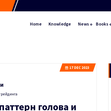
Home
Knowledge
News
Books
17
DEC 2023
чи
трейдинга
паттерн голова и