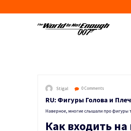
Skip
to
content
Stigal
0 Comments
RU: Фигуры Голова и Пле
Наверное, многие слышали про фигуры 
Как входить на 