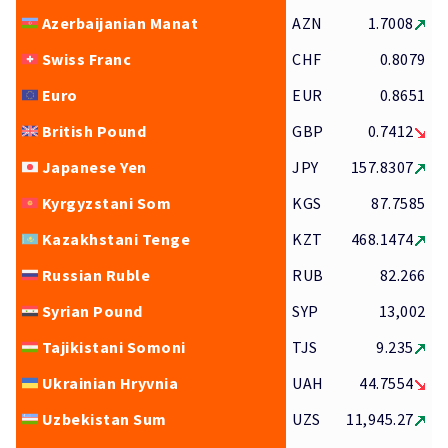
Azerbaijanian Manat
AZN
1.7008
Swiss Franc
CHF
0.8079
Euro
EUR
0.8651
British Pound
GBP
0.7412
Japanese Yen
JPY
157.8307
Kyrgyzstani Som
KGS
87.7585
Kazakhstani Tenge
KZT
468.1474
Russian Ruble
RUB
82.266
Syrian Pound
SYP
13,002
Tajikistani Somoni
TJS
9.235
Ukrainian Hryvnia
UAH
44.7554
Uzbekistan Sum
UZS
11,945.27