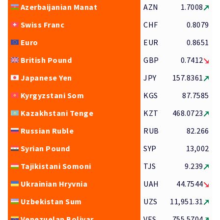
Azerbaijanian Manat
AZN
1.7008
Swiss Franc
CHF
0.8079
Euro
EUR
0.8651
British Pound
GBP
0.7412
Japanese Yen
JPY
157.8361
Kyrgyzstani Som
KGS
87.7585
Kazakhstani Tenge
KZT
468.0723
Russian Ruble
RUB
82.266
Syrian Pound
SYP
13,002
Tajikistani Somoni
TJS
9.239
Ukrainian Hryvnia
UAH
44.7544
Uzbekistan Sum
UZS
11,951.31
Venezuelan Bolivar
VES
755.5704