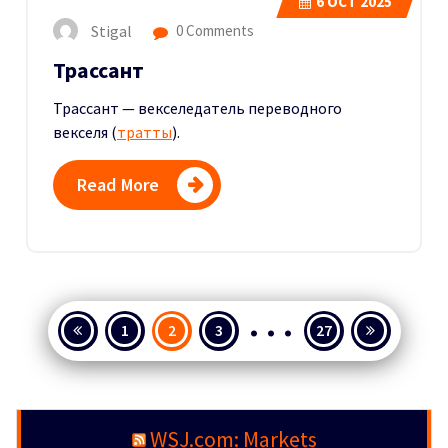
6
OCT 2025
Stigal
0 Comments
Трассант
Трассант — векселедатель переводного
векселя (
тратты
).
Read More
…
Posts
1
2
3
27
pagination
WSJ.com: Markets