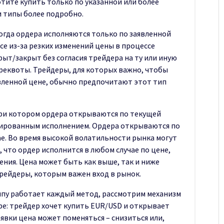
отите купить только по указанной или более
и типы более подробно.
огда ордера исполняются только по заявленной
се из-за резких изменений цены в процессе
ыт/закрыт без согласия трейдера на ту или иную
 реквоты. Трейдеры, для которых важно, чтобы
овленной цене, обычно предпочитают этот тип
при котором ордера открываются по текущей
тированным исполнением. Ордера открываются по
е. Во время высокой волатильности рынка могут
 что ордер исполнится в любом случае по цене,
ния. Цена может быть как выше, так и ниже
трейдеры, которым важен вход в рынок.
ипу работает каждый метод, рассмотрим механизм
е: трейдер хочет купить EUR/USD и открывает
аявки цена может поменяться – снизиться или,