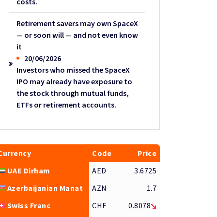
costs.
Retirement savers may own SpaceX
— or soon will — and not even know
it
20/06/2026
Investors who missed the SpaceX
IPO may already have exposure to
the stock through mutual funds,
ETFs or retirement accounts.
Currency
Code
Price
UAE Dirham
AED
3.6725
Azerbaijanian Manat
AZN
1.7
Swiss Franc
CHF
0.8078