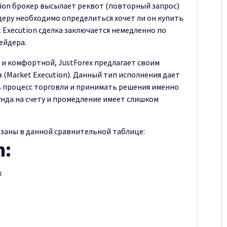
tion брокер высылает реквот (повторный запрос)
деру необходимо определиться хочет ли он купить
t Execution сделка заключается немедленно по
ейдера.
 и комфортной, JustForex предлагает своим
(Market Execution). Данный тип исполнения дает
 процесс торговли и принимать решения именно
унда на счету и промедление имеет слишком
азаны в данной сравнительной таблице:
n:
к