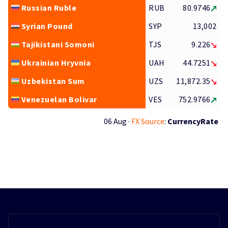
Russian Ruble
RUB
80.9746
Syrian Pound
SYP
13,002
Tajikistani Somoni
TJS
9.226
Ukrainian Hryvnia
UAH
44.7251
Uzbekistan Sum
UZS
11,872.35
Venezuelan Bolivar
VES
752.9766
06 Aug ·
FX Source
:
CurrencyRate