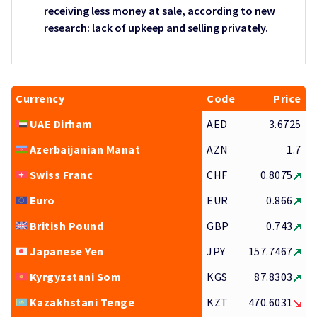
receiving less money at sale, according to new
research: lack of upkeep and selling privately.
Currency
Code
Price
UAE Dirham
AED
3.6725
Azerbaijanian Manat
AZN
1.7
Swiss Franc
CHF
0.8075
Euro
EUR
0.866
British Pound
GBP
0.743
Japanese Yen
JPY
157.7467
Kyrgyzstani Som
KGS
87.8303
Kazakhstani Tenge
KZT
470.6031