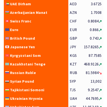
UAE Dirham
AED
3.6725
Azerbaijanian Manat
AZN
1.7008
Swiss Franc
CHF
0.8084
Euro
EUR
0.866
British Pound
GBP
0.743
Japanese Yen
JPY
157.8265
Kyrgyzstani Som
KGS
87.7585
Kazakhstani Tenge
KZT
468.9126
Russian Ruble
RUB
81.5984
Syrian Pound
SYP
13,002
Tajikistani Somoni
TJS
9.2547
Ukrainian Hryvnia
UAH
44.7695