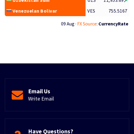
Uzbekistan Sum
UZS
11,953.69
Venezuelan Bolivar
VES
755.5167
09 Aug ·
FX Source
:
CurrencyRate
Email Us
Write Email
Have Questions?