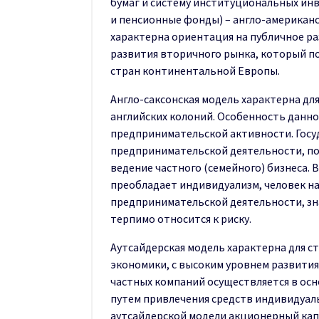
бумаг и систему институциональных ин
и пенсионные фонды) – англо-американс
характерна ориентация на публичное р
развития вторичного рынка, который п
стран континентальной Европы.
Англо-саксонская модель характерна дл
английских колоний. Особенность данно
предпринимательской активности. Госуд
предпринимательской деятельности, по
ведение частного (семейного) бизнеса.
преобладает индивидуализм, человек н
предпринимательской деятельности, зна
терпимо относится к риску.
Аутсайдерская модель характерна для 
экономики, с высоким уровнем развити
частных компаний осуществляется в осн
путем привлечения средств индивидуал
аутсайдерской модели акционерный ка