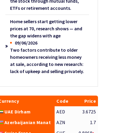
the stock through mutual funds,
ETFs or retirement accounts.
Home sellers start getting lower
prices at 70, research shows — and
the gap widens with age
09/06/2026
Two factors contribute to older
homeowners receiving less money
at sale, according to new research:
lack of upkeep and selling privately.
Currency
Code
Price
UAE Dirham
AED
3.6725
Azerbaijanian Manat
AZN
1.7