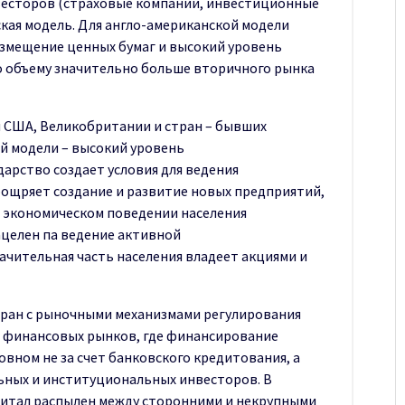
весторов (страховые компании, инвестиционные
кая модель. Для англо-американской модели
азмещение ценных бумаг и высокий уровень
о объему значительно больше вторичного рынка
я США, Великобритании и стран – бывших
й модели – высокий уровень
арство создает условия для ведения
ощряет создание и развитие новых предприятий,
 В экономическом поведении населения
ацелен па ведение активной
чительная часть населения владеет акциями и
стран с рыночными механизмами регулирования
я финансовых рынков, где финансирование
овном не за счет банковского кредитования, а
ьных и институциональных инвесторов. В
питал распылен между сторонними и некрупными