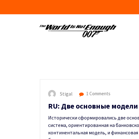
Skip
to
content
Stigal
1 Comments
RU: Две основные модел
Исторически сформировались две осно
система, ориентированная на банковск
континентальная модель, и финансовая