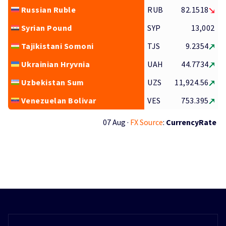
Russian Ruble
RUB
82.1518
Syrian Pound
SYP
13,002
Tajikistani Somoni
TJS
9.2354
Ukrainian Hryvnia
UAH
44.7734
Uzbekistan Sum
UZS
11,924.56
Venezuelan Bolivar
VES
753.395
07 Aug ·
FX Source
:
CurrencyRate