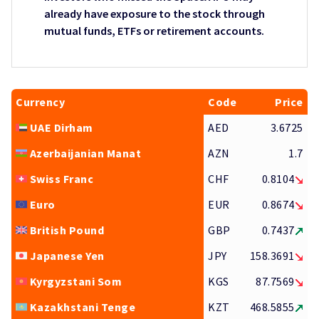
already have exposure to the stock through
mutual funds, ETFs or retirement accounts.
Currency
Code
Price
UAE Dirham
AED
3.6725
Azerbaijanian Manat
AZN
1.7
Swiss Franc
CHF
0.8104
Euro
EUR
0.8674
British Pound
GBP
0.7437
Japanese Yen
JPY
158.3691
Kyrgyzstani Som
KGS
87.7569
Kazakhstani Tenge
KZT
468.5855