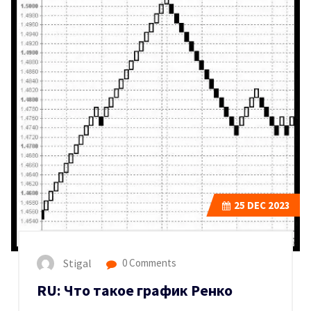
25
DEC 2023
Stigal
0 Comments
RU: Что такое график Ренко