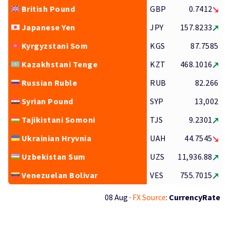
British Pound
GBP
0.7412
Japanese Yen
JPY
157.8233
Kyrgyzstani Som
KGS
87.7585
Kazakhstani Tenge
KZT
468.1016
Russian Ruble
RUB
82.266
Syrian Pound
SYP
13,002
Tajikistani Somoni
TJS
9.2301
Ukrainian Hryvnia
UAH
44.7545
Uzbekistan Sum
UZS
11,936.88
Venezuelan Bolivar
VES
755.7015
08 Aug ·
FX Source
:
CurrencyRate