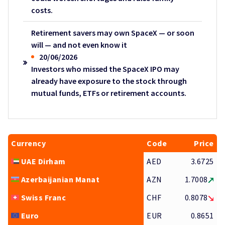
costs.
Retirement savers may own SpaceX — or soon
will — and not even know it
20/06/2026
Investors who missed the SpaceX IPO may
already have exposure to the stock through
mutual funds, ETFs or retirement accounts.
Currency
Code
Price
UAE Dirham
AED
3.6725
Azerbaijanian Manat
AZN
1.7008
Swiss Franc
CHF
0.8078
Euro
EUR
0.8651