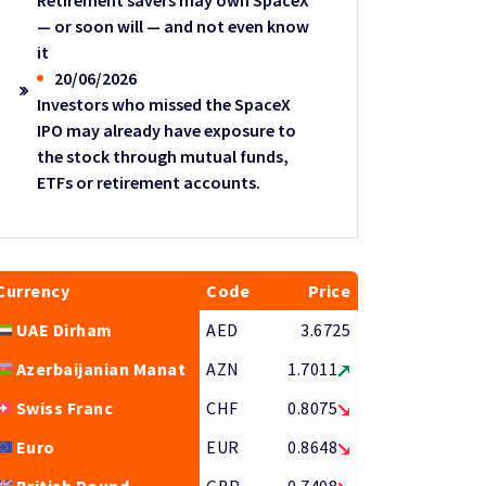
Retirement savers may own SpaceX
— or soon will — and not even know
it
20/06/2026
Investors who missed the SpaceX
IPO may already have exposure to
the stock through mutual funds,
ETFs or retirement accounts.
Currency
Code
Price
UAE Dirham
AED
3.6725
Azerbaijanian Manat
AZN
1.7011
Swiss Franc
CHF
0.8075
Euro
EUR
0.8648