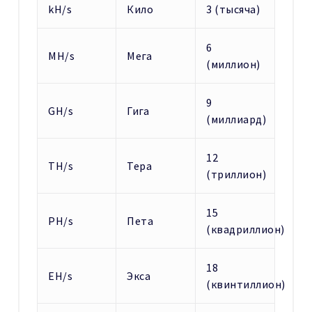
kH/s
Кило
3 (тысяча)
6
MH/s
Мега
(миллион)
9
GH/s
Гига
(миллиард)
12
TH/s
Тера
(триллион)
15
PH/s
Пета
(квадриллион)
18
EH/s
Экса
(квинтиллион)