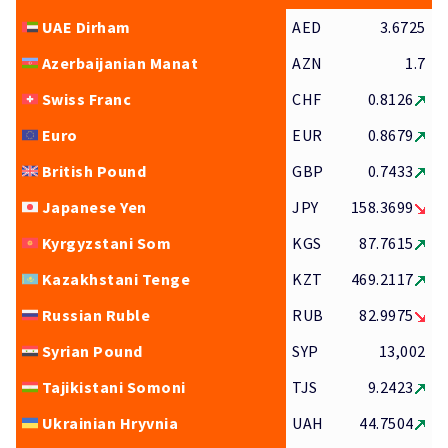
UAE Dirham
AED
3.6725
Azerbaijanian Manat
AZN
1.7
Swiss Franc
CHF
0.8126
Euro
EUR
0.8679
British Pound
GBP
0.7433
Japanese Yen
JPY
158.3699
Kyrgyzstani Som
KGS
87.7615
Kazakhstani Tenge
KZT
469.2117
Russian Ruble
RUB
82.9975
Syrian Pound
SYP
13,002
Tajikistani Somoni
TJS
9.2423
Ukrainian Hryvnia
UAH
44.7504