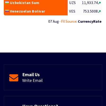
Uzbekistan Sum
UZS
11,933.74
Venezuelan Bolivar
VES
753.5008
07 Aug ·
FX Source
:
CurrencyRate
Email Us
Write Email