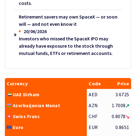
costs.
Retirement savers may own SpaceX — or soon
will — and not even know it
20/06/2026
Investors who missed the SpaceX IPO may
already have exposure to the stock through
mutual funds, ETFs or retirement accounts.
Currency
Code
Price
UAE Dirham
AED
3.6725
Azerbaijanian Manat
AZN
1.7008
Swiss Franc
CHF
0.8078
Euro
EUR
0.8651