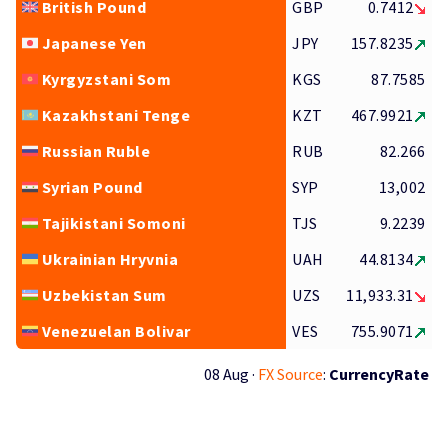
British Pound
GBP
0.7412
Japanese Yen
JPY
157.8235
Kyrgyzstani Som
KGS
87.7585
Kazakhstani Tenge
KZT
467.9921
Russian Ruble
RUB
82.266
Syrian Pound
SYP
13,002
Tajikistani Somoni
TJS
9.2239
Ukrainian Hryvnia
UAH
44.8134
Uzbekistan Sum
UZS
11,933.31
Venezuelan Bolivar
VES
755.9071
08 Aug ·
FX Source
:
CurrencyRate