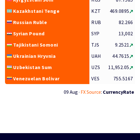
Kazakhstani Tenge
KZT
469.0895
Russian Ruble
RUB
82.266
Syrian Pound
SYP
13,002
Tajikistani Somoni
TJS
9.2521
Ukrainian Hryvnia
UAH
44.7615
Uzbekistan Sum
UZS
11,952.05
Venezuelan Bolivar
VES
755.5167
09 Aug ·
FX Source
:
CurrencyRate