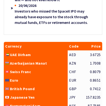
20/06/2026
Investors who missed the SpaceX IPO may
already have exposure to the stock through
mutual funds, ETFs or retirement accounts.
Currency
Code
Price
UAE Dirham
AED
3.6725
Azerbaijanian Manat
AZN
1.7008
Swiss Franc
CHF
0.8079
Euro
EUR
0.8651
British Pound
GBP
0.7412
Japanese Yen
JPY
157.8235
Kyrgyzstani Som
KGS
87.7585