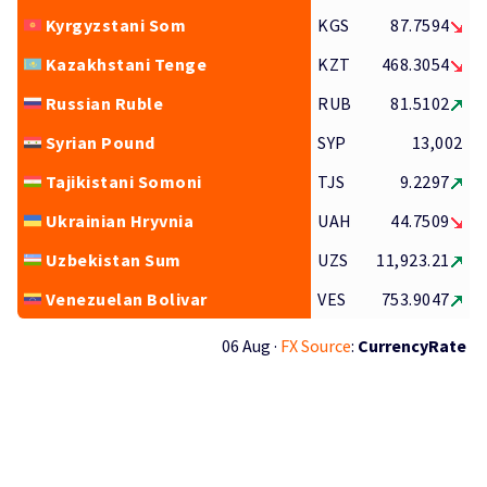
Kyrgyzstani Som
KGS
87.7594
Kazakhstani Tenge
KZT
468.3054
Russian Ruble
RUB
81.5102
Syrian Pound
SYP
13,002
Tajikistani Somoni
TJS
9.2297
Ukrainian Hryvnia
UAH
44.7509
Uzbekistan Sum
UZS
11,923.21
Venezuelan Bolivar
VES
753.9047
06 Aug ·
FX Source
:
CurrencyRate