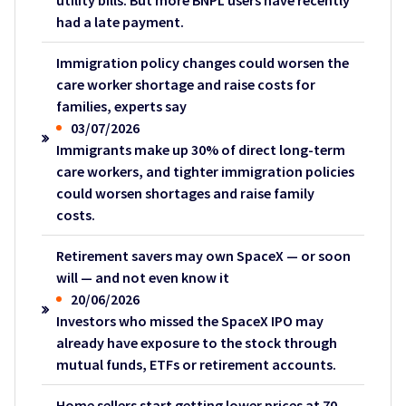
utility bills. But more BNPL users have recently
had a late payment.
Immigration policy changes could worsen the
care worker shortage and raise costs for
families, experts say
03/07/2026
Immigrants make up 30% of direct long-term
care workers, and tighter immigration policies
could worsen shortages and raise family
costs.
Retirement savers may own SpaceX — or soon
will — and not even know it
20/06/2026
Investors who missed the SpaceX IPO may
already have exposure to the stock through
mutual funds, ETFs or retirement accounts.
Home sellers start getting lower prices at 70,