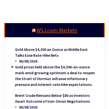
WSJ.com: Markets
Gold Above $4,300 an Ounce as Middle East
Talks Ease Rate-Hike Bets
06/08/2026
Gold prices held above the $4,300-an-ounce
mark amid growing optimism a deal to reopen
the Strait of Hormuz will ease inflationary
pressure and interest-rate hike expectations.
Brent Crude Remains Below $80 as Investors
Await Outcome of Iran-Oman Negotiations
06/08/2026