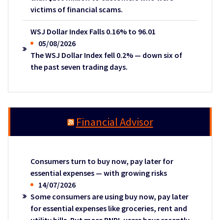
victims of financial scams.
WSJ Dollar Index Falls 0.16% to 96.01
05/08/2026
The WSJ Dollar Index fell 0.2% — down six of
the past seven trading days.
Financial Advisor
Consumers turn to buy now, pay later for
essential expenses — with growing risks
14/07/2026
Some consumers are using buy now, pay later
for essential expenses like groceries, rent and