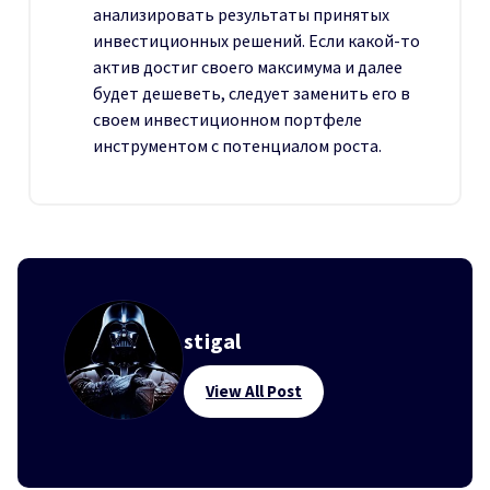
анализировать результаты принятых
инвестиционных решений. Если какой-то
актив достиг своего максимума и далее
будет дешеветь, следует заменить его в
своем инвестиционном портфеле
инструментом с потенциалом роста.
stigal
View All Post