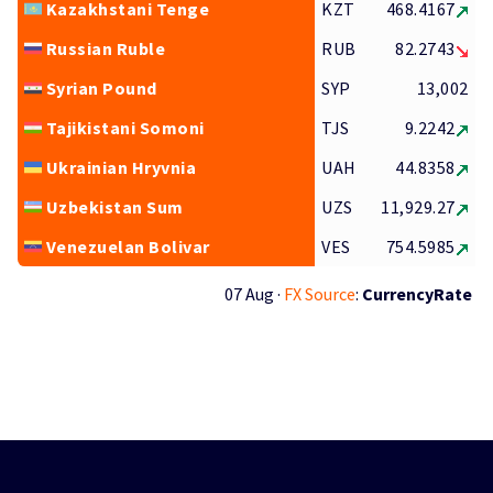
Kazakhstani Tenge
KZT
468.4167
Russian Ruble
RUB
82.2743
Syrian Pound
SYP
13,002
Tajikistani Somoni
TJS
9.2242
Ukrainian Hryvnia
UAH
44.8358
Uzbekistan Sum
UZS
11,929.27
Venezuelan Bolivar
VES
754.5985
07 Aug ·
FX Source
:
CurrencyRate