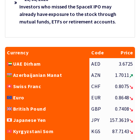
Investors who missed the SpaceX IPO may
already have exposure to the stock through
mutual funds, ETFs or retirement accounts.
Currency
Code
Price
UAE Dirham
AED
3.6725
Azerbaijanian Manat
AZN
1.7011
Swiss Franc
CHF
0.8075
Euro
EUR
0.8648
British Pound
GBP
0.7408
Japanese Yen
JPY
157.3619
Kyrgyzstani Som
KGS
87.7143