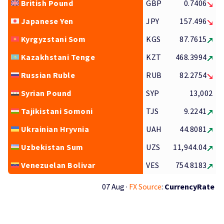
British Pound
GBP
0.7406
Japanese Yen
JPY
157.496
Kyrgyzstani Som
KGS
87.7615
Kazakhstani Tenge
KZT
468.3994
Russian Ruble
RUB
82.2754
Syrian Pound
SYP
13,002
Tajikistani Somoni
TJS
9.2241
Ukrainian Hryvnia
UAH
44.8081
Uzbekistan Sum
UZS
11,944.04
Venezuelan Bolivar
VES
754.8183
07 Aug ·
FX Source
:
CurrencyRate