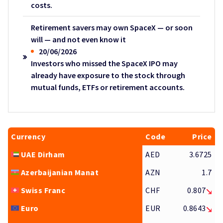
costs.
Retirement savers may own SpaceX — or soon
will — and not even know it
20/06/2026
Investors who missed the SpaceX IPO may
already have exposure to the stock through
mutual funds, ETFs or retirement accounts.
Currency
Code
Price
UAE Dirham
AED
3.6725
Azerbaijanian Manat
AZN
1.7
Swiss Franc
CHF
0.807
Euro
EUR
0.8643