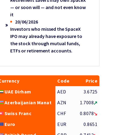
Retirement savers may own SpaceX
— or soon will — and not even know
it
20/06/2026
Investors who missed the SpaceX
IPO may already have exposure to
the stock through mutual funds,
ETFs or retirement accounts.
Currency
Code
Price
UAE Dirham
AED
3.6725
Azerbaijanian Manat
AZN
1.7008
Swiss Franc
CHF
0.8078
Euro
EUR
0.8651